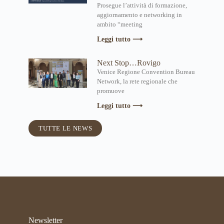
Prosegue l’attività di formazione,
aggiornamento e networking in
ambito “meeting
Leggi tutto ⟶
Next Stop…Rovigo
Venice Regione Convention Bureau
Network, la rete regionale che
promuove
Leggi tutto ⟶
TUTTE LE NEWS
Newsletter