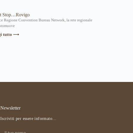
t Stop…Rovigo
ce Regione Convention Bureau Network, la rete regionale
promuove
gi tutto ⟶
Newsletter
Iscriviti per essere informato…