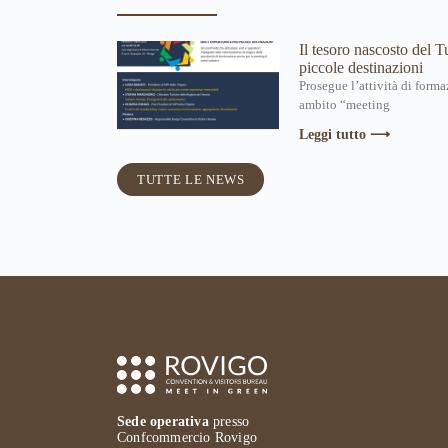
Il tesoro nascosto del T
piccole destinazioni
Prosegue l’attività di form
ambito “meeting
Leggi tutto ⟶
TUTTE LE NEWS
Sede operativa
presso
Confcommercio Rovigo