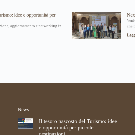
urismo: idee e opportunità per
Nex
Veni
azione, aggiornamento e networking in
che 
Leg
News
Il tesoro nascosto del Turismo: idee
e opportunità per piccole
destinazioni